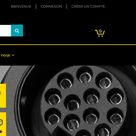
BIENVENUE
CONNEXION
CRÉER UN COMPTE
Mon panier
articles
0
Chercher
 nous