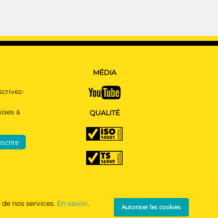
MÉDIA
scrivez-
ises à
QUALITÉ
nscrire
lectronics B.V.
 de nos services.
En savoir
.
Autoriser les cookies