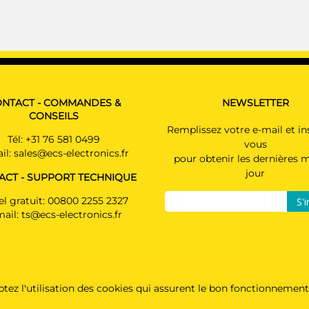
NTACT - COMMANDES &
NEWSLETTER
CONSEILS
Remplissez votre e-mail et in
Tél:
+31 76 581 0499
vous
il:
sales@ecs-electronics.fr
pour obtenir les dernières m
jour
ACT - SUPPORT TECHNIQUE
l gratuit:
00800 2255 2327
S'i
mail:
ts@ecs-electronics.fr
e protection des données
|
Conditions générales
- © 2021 - ECS E
tez l'utilisation des cookies qui assurent le bon fonctionnement