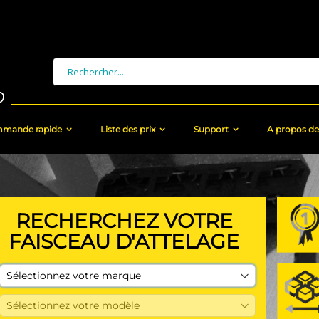
Chercher
mande rapide
Liste des prix
Support
A propos de
RECHERCHEZ VOTRE
FAISCEAU D'ATTELAGE