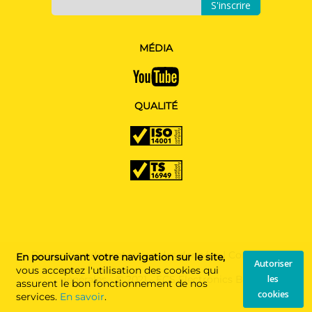
S'inscrire
MÉDIA
QUALITÉ
Déclaration de protection des données
|
Conditions
En poursuivant votre navigation sur le site,
Autoriser
vous acceptez l'utilisation des cookies qui
générales
- © 2021 - ECS Electronics B.V.
les
assurent le bon fonctionnement de nos
cookies
services.
En savoir
.