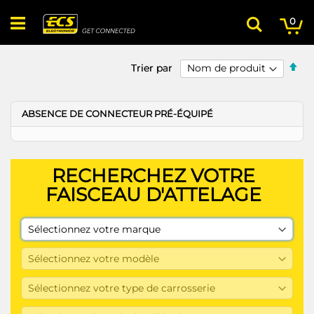
Skip
Mo
arti
to
0
Chercher
Content
Par
Par
Trier par
Trier par
ord
ord
déc
déc
ABSENCE DE CONNECTEUR PRÉ-ÉQUIPÉ
RECHERCHEZ VOTRE
FAISCEAU D'ATTELAGE