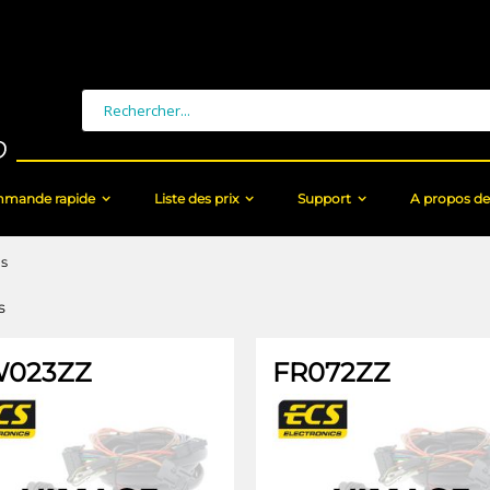
Chercher
mande rapide
Liste des prix
Support
A propos de
es
s
023ZZ
FR072ZZ