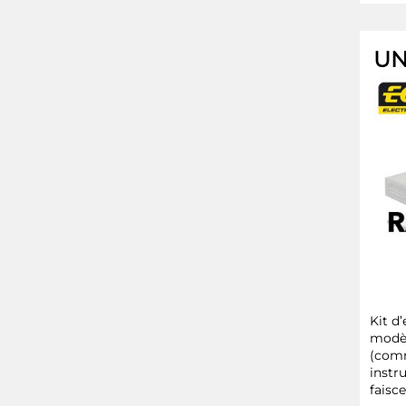
UN
Kit d
modèl
(comm
instru
faisc