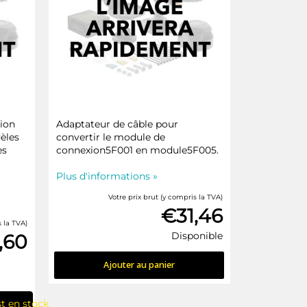
tion
Adaptateur de câble pour
èles
convertir le module de
es
connexion5F001 en module5F005.
Plus d'informations »
Votre prix brut (y compris la TVA)
€31,46
s la TVA)
Disponible
,60
Ajouter au panier
st en stock