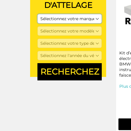
D'ATTELAGE
Kit d
élect
BMW 
instru
faisc
Plus 