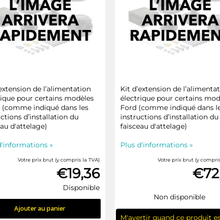
’extension de l’alimentation
Kit d’extension de l’alimenta
rique pour certains modèles
électrique pour certains mod
(comme indiqué dans les
Ford (comme indiqué dans l
ctions d’installation du
instructions d’installation du
eau d'attelage)
faisceau d'attelage)
d'informations »
Plus d'informations »
Votre prix brut (y compris la TVA)
Votre prix brut (y compri
€19,36
€72
Disponible
Non disponible
Ajouter au panier
M'avertir quand ce produit e