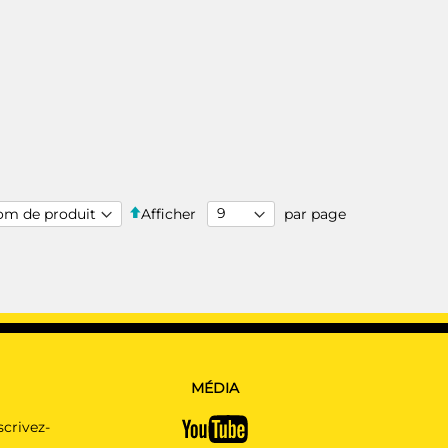
Par
Afficher
par page
ordre
décroissant
MÉDIA
scrivez-