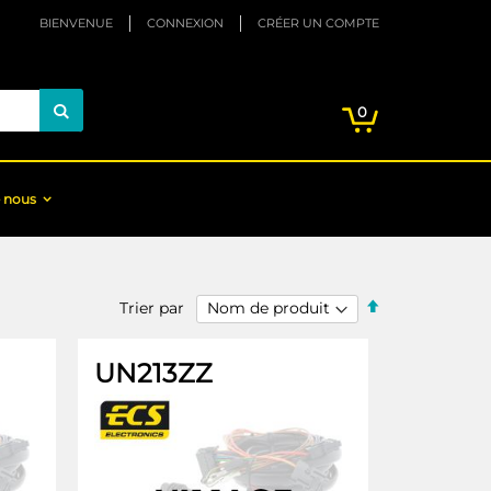
BIENVENUE
CONNEXION
CRÉER UN COMPTE
Mon panier
articles
0
Chercher
 nous
Par
Trier par
ordre
décroissant
UN213ZZ